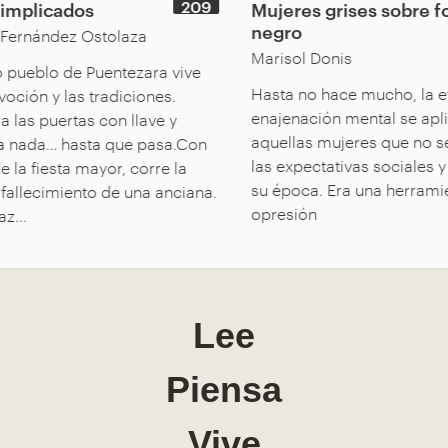
209
implicados
Mujeres grises sobre f
negro
ernández Ostolaza
Marisol Donis
 pueblo de Puentezara vive
Hasta no hace mucho, la et
voción y las tradiciones.
enajenación mental se apli
a las puertas con llave y
aquellas mujeres que no se
 nada… hasta que pasa.Con
las expectativas sociales y 
 la fiesta mayor, corre la
su época. Era una herramie
 fallecimiento de una anciana.
opresión
z...
Lee
Piensa
Vive