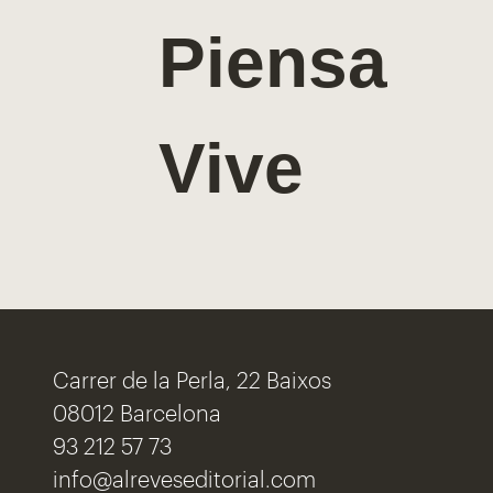
Piensa
Vive
Carrer de la Perla, 22 Baixos
08012 Barcelona
93 212 57 73
info@alreveseditorial.com