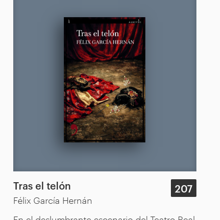
Tras el telón
207
Félix García Hernán
En el deslumbrante escenario del Teatro Real