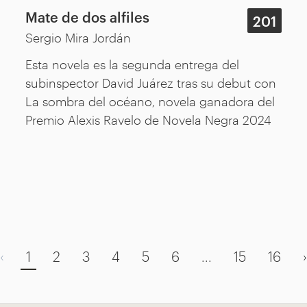
Mate de dos alfiles
201
Sergio Mira Jordán
Esta novela es la segunda entrega del
subinspector David Juárez tras su debut con
La sombra del océano, novela ganadora del
Premio Alexis Ravelo de Novela Negra 2024
‹
1
2
3
4
5
6
...
15
16
›