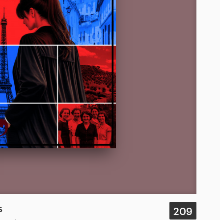
s
209