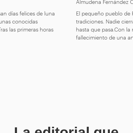
Almudena Fernández O
an días felices de luna
El pequeño pueblo de P
 unas conocidas
tradiciones. Nadie cier
Tras las primeras horas
hasta que pasa.Con la r
fallecimiento de una an
La editorial que