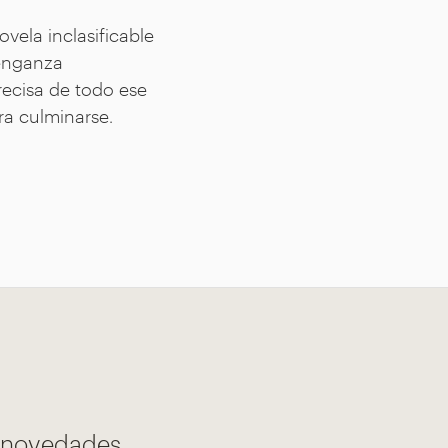
vela inclasificable
venganza
recisa de todo ese
ra culminarse.
s novedades