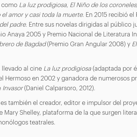
s como
La luz prodigiosa
,
El Niño de los coroneles
 el amor y casi toda la muerte
. En 2015 recibió el
 del padre
. Entre sus novelas dirigidas al público 
o Anaya 2005 y Premio Nacional de Literatura Inf
librero de Bagdad
(Premio Gran Angular 2008) y
El
 llevado al cine
La luz prodigiosa
(adaptada por é
uel Hermoso en 2002 y ganadora de numerosos p
e
Invasor
(Daniel Calparsoro, 2012).
s también el creador, editor e impulsor del proye
de Mary Shelley, plataforma de la que surgen liter
onólogos teatrales.