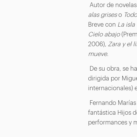
Autor de novela
alas grises
o
Todo
Breve con
La isla
Cielo abajo
(Premi
2006),
Zara y el 
mueve
.
De su obra, se ha
dirigida por Mig
internacionales) 
Fernando Marías e
fantástica Hijos 
performances y m