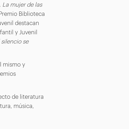
,
La mujer de las
 Premio Biblioteca
juvenil destacan
antil y Juvenil
 silencio se
l mismo y
remios
cto de literatura
atura, música,