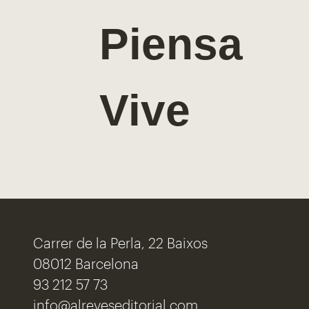
Piensa
Vive
Carrer de la Perla, 22 Baixos
08012 Barcelona
93 212 57 73
info@alreveseditorial.com