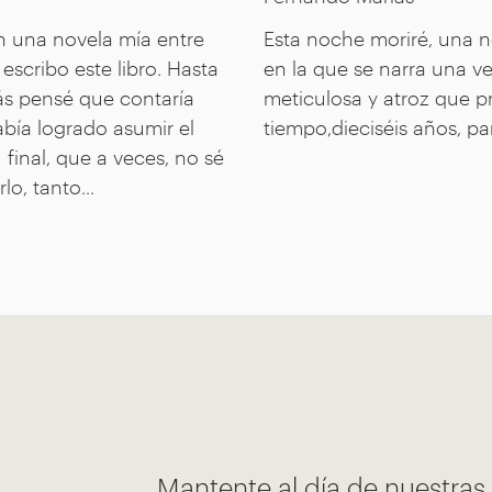
n una novela mía entre
Esta noche moriré, una no
escribo este libro. Hasta
en la que se narra una 
s pensé que contaría
meticulosa y atroz que p
abía logrado asumir el
tiempo,dieciséis años, pa
 final, que a veces, no sé
lo, tanto...
Mantente al día de nuestra