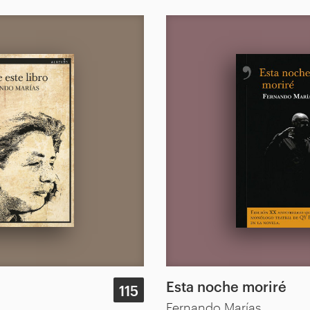
Esta noche moriré
115
Fernando Marías