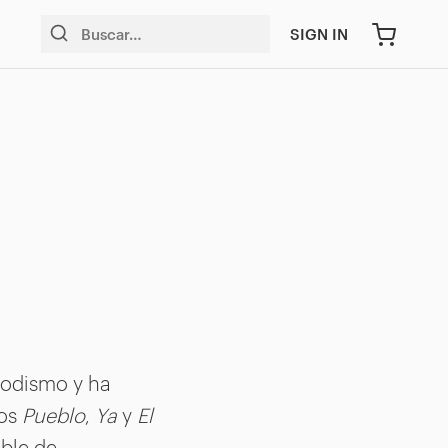
SIGN IN
riodismo y ha
ios
Pueblo
,
Ya
y
El
able de