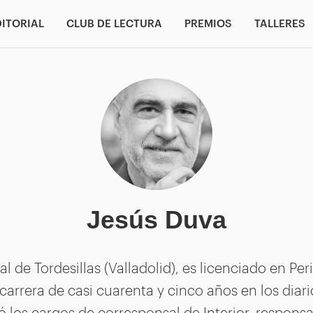
DITORIAL
CLUB DE LECTURA
PREMIOS
TALLERES
Jesús Duva
l de Tordesillas (Valladolid), es licenciado en Pe
carrera de casi cuarenta y cinco años en los diar
 los cargos de corresponsal de Interior, respons