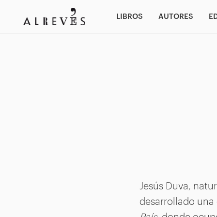
LIBROS
AUTORES
E
Jesús Duva, natura
desarrollado una 
País
, donde ocupó