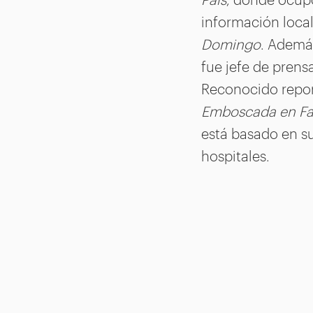
información local
Domingo
. Además
fue jefe de pren
Reconocido report
Emboscada en F
está basado en su
hospitales.