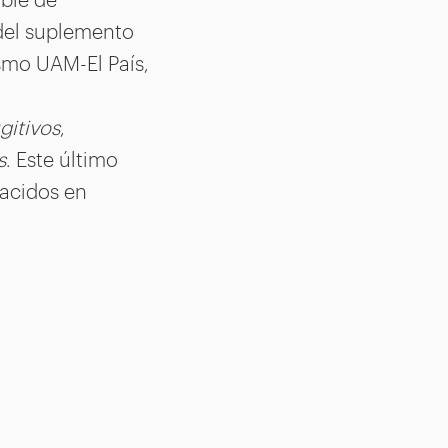
 del suplemento
smo UAM-El País,
gitivos
,
s
. Este último
nacidos en