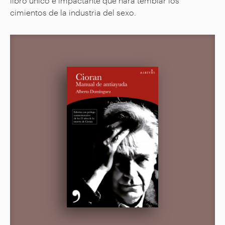
libro único e impactante que hará temblar los
cimientos de la industria del sexo.