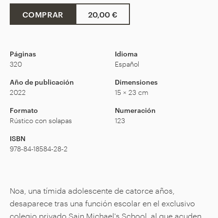
COMPRAR
20,00 €
Páginas
Idioma
320
Español
Año de publicación
Dimensiones
2022
15 × 23 cm
Formato
Numeración
Rústico con solapas
123
ISBN
978-84-18584-28-2
Noa, una tímida adolescente de catorce años,
desaparece tras una función escolar en el exclusivo
colegio privado Sain Michael's School, al que acuden