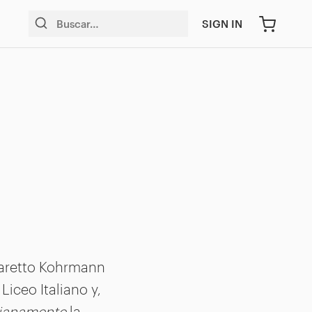
SIGN IN
garetto Kohrmann
Liceo Italiano y,
tianamente
la