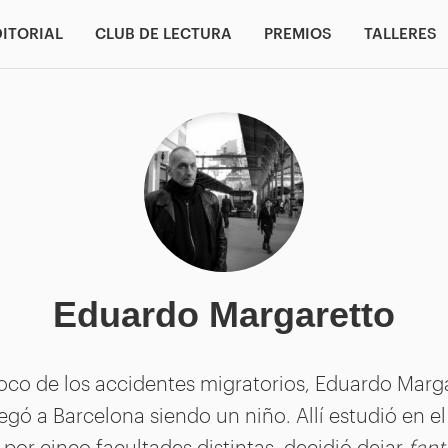
DITORIAL
CLUB DE LECTURA
PREMIOS
TALLERES
Eduardo Margaretto
oco de los accidentes migratorios, Eduardo Mar
legó a Barcelona siendo un niño. Allí estudió en el 
por cinco facultades distintas, decidió dejar
fan