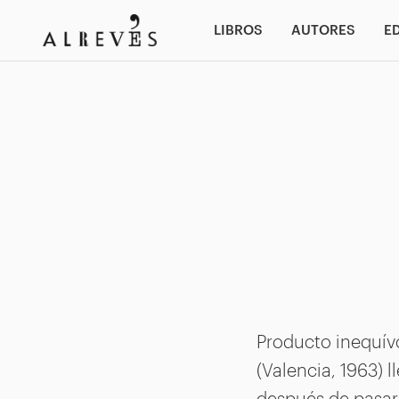
LIBROS
AUTORES
E
Producto inequív
(Valencia, 1963) l
después de pasar 