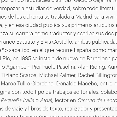
empezar a estudiar de verdad, sobre todo literatu
pios de los ochenta se traslada a Madrid para vivir
a
, y en esa ciudad publica sus primeros artículos 
za su carrera como traductor y escribe sus dos p
 Franco Battiato y Elvis Costello, ambas publicada
 año sabático, en el que recorre España como má
 Río, en 1995 se instala de nuevo en Barcelona pa
io Agamben, Pier Paolo Pasolini, Alan Riding, Aur
Tiziano Scarpa, Michael Palmer, Rachel Billington,
, Marco Tullio Giordana, Donaldo Macebo, entre 
ina con todo tipo de trabajos editoriales: colabo
,
Pequeña Italia
o
Alga
), lector en
Círculo de Lecto
s de viaje y libros de texto, realizador y present
y, durante seis años, jefe de redacción de la revi