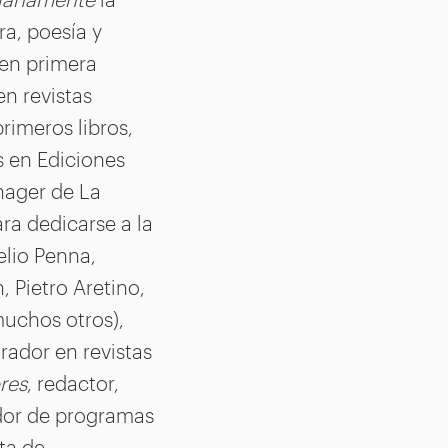
ra, poesía y
 en primera
en revistas
rimeros libros,
s en Ediciones
nager de La
ra dedicarse a la
elio Penna,
 Pietro Aretino,
muchos otros),
rador en revistas
res
, redactor,
ador de programas
sta de