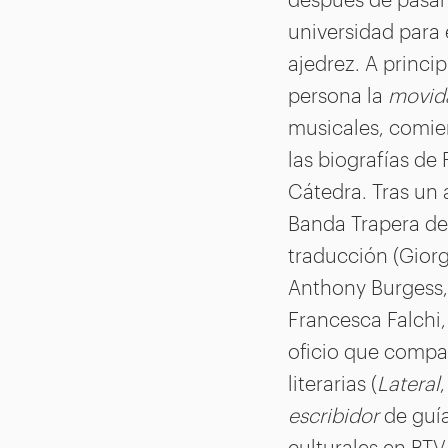
universidad para 
ajedrez. A princi
persona la
movid
musicales, comien
las biografías de
Cátedra. Tras un
Banda Trapera del
traducción (Giorg
Anthony Burgess, 
Francesca Falchi
oficio que compag
literarias (
Lateral
escribidor
de guía
culturales en BTV 