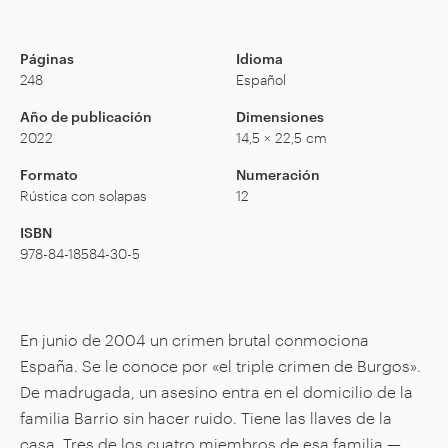
Páginas
Idioma
248
Español
Año de publicación
Dimensiones
2022
14,5 × 22,5 cm
Formato
Numeración
Rústica con solapas
12
ISBN
978-84-18584-30-5
En junio de 2004 un crimen brutal conmociona
España. Se le conoce por «el triple crimen de Burgos».
De madrugada, un asesino entra en el domicilio de la
familia Barrio sin hacer ruido. Tiene las llaves de la
casa. Tres de los cuatro miembros de esa familia —