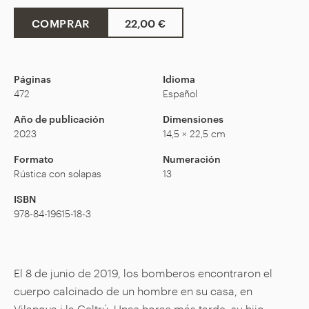
COMPRAR
22,00 €
Páginas
Idioma
472
Español
Año de publicación
Dimensiones
2023
14,5 × 22,5 cm
Formato
Numeración
Rústica con solapas
13
ISBN
978-84-19615-18-3
El 8 de junio de 2019, los bomberos encontraron el
cuerpo calcinado de un hombre en su casa, en
Vilanova i la Geltrú. Unas horas más tarde, su hijo