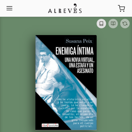
Enemiga íntima. Una
novia virtual, una estafa
y un asesinato.
Susana Peix