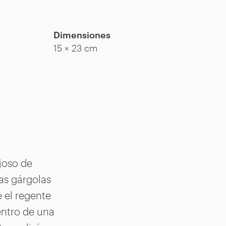
Dimensiones
15 × 23 cm
joso de
las gárgolas
e el regente
entro de una