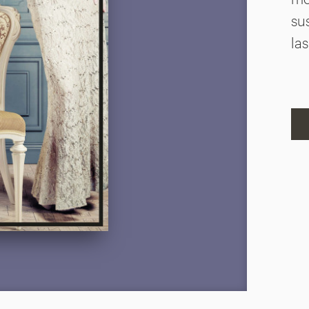
Harén
su
n
las