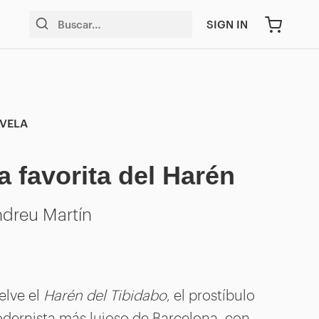
SIGN IN
VELA
a favorita del Harén
dreu Martín
elve el
Harén del Tibidabo
, el prostíbulo
dernista más lujoso de Barcelona, con