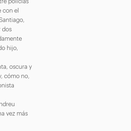
re policías
e con el
 Santiago,
r dos
adamente
o hijo,
ta, oscura y
y, cómo no,
onista
Andreu
na vez más