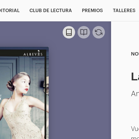
DITORIAL
CLUB DE LECTURA
PREMIOS
TALLERES
NO
L
An
Vu
mo