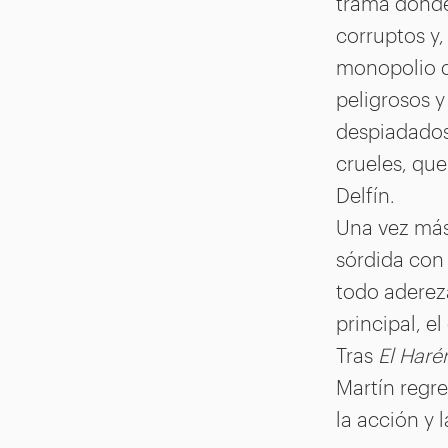
trama donde
corruptos y,
monopolio de
peligrosos y
despiadado
crueles, que
Delfín.
Una vez más,
sórdida con 
todo aderez
principal, el
Tras
El Haré
Martín regr
la acción y 