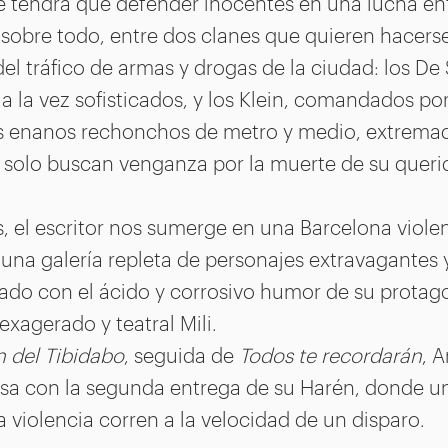
 tendrá que defender inocentes en una lucha ent
 sobre todo, entre dos clanes que quieren hacers
l tráfico de armas y drogas de la ciudad: los De
 a la vez sofisticados, y los Klein, comandados po
s enanos rechonchos de metro y medio, extrem
 solo buscan venganza por la muerte de su querid
 el escritor nos sumerge en una Barcelona violen
una galería repleta de personajes extravagantes 
ado con el ácido y corrosivo humor de su protag
 exagerado y teatral Mili.
n del Tibidabo
, seguida de
Todos te recordarán
, 
esa con la segunda entrega de su Harén, donde u
la violencia corren a la velocidad de un disparo.