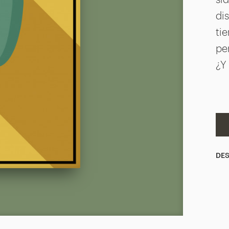
ína
di
lonso
ti
pe
¿Y
DES