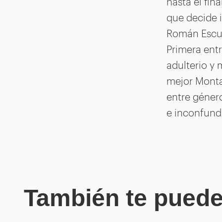
hasta el fin
que decide i
Román Escud
Primera entr
adulterio y
mejor Monta
entre géner
e inconfund
También te puede