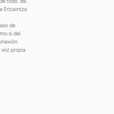
de todo, así
a Ertzaintza
caso de
mo si del
conexión
 voz propia