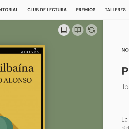
DITORIAL
CLUB DE LECTURA
PREMIOS
TALLERES
NO
P
Jo
La
si